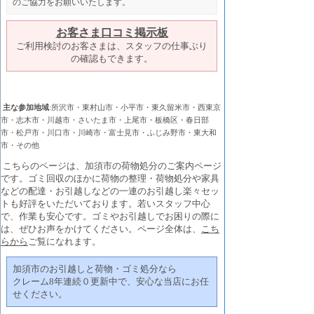
のご協力をお願いいたします。
お客さま口コミ掲示板
ご利用検討のお客さまは、スタッフの仕事ぶり
の確認もできます。
主な参加地域
:所沢市・東村山市・小平市・東久留米市・西東京
市・志木市・川越市・さいたま市・上尾市・板橋区・春日部
市・松戸市・川口市・川崎市・富士見市・ふじみ野市・東大和
市・その他
こちらのページは、加須市の荷物処分のご案内ページ
です。ゴミ回収のほかに荷物の整理・荷物処分や家具
などの配達・お引越しなどの一連のお引越し楽々セッ
トも好評をいただいております。若いスタッフ中心
で、作業も安心です。ゴミやお引越しでお困りの際に
は、ぜひお声をかけてください。ページ全体は、
こち
らから
ご覧になれます。
加須市のお引越しと荷物・ゴミ処分なら
クレーム8年連続０更新中で、安心な当店にお任
せください。