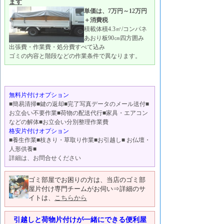
ます
単価は、7万円～12万円
＋消費税
積載体積4.3㎥/コンパネ
あおり板90㎝四方囲み
出張費・作業費・処分費すべて込み
ゴミの内容と階段などの作業条件で異なります。
無料片付けオプション
■簡易清掃■鍵の返却■完了写真データのメール送付■
お立会い不要作業■荷物の配送代行■家具・エアコン
などの解体■お立会い分別整理作業費
格安片付けオプション
■養生作業■枝きり・草取り作業■お引越し■ お仏壇・
人形供養■
詳細は、お問合せください
ゴミ部屋でお困りの方は、当店のゴミ部
屋片付け専門チームがお伺い⇒詳細のサ
イトは、
こちらから
引越しと荷物片付けが一緒にできる便利屋