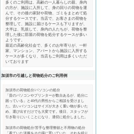
多くのご利用は、高齢の一人暮らしの親、身内
の方が、施設に入所して、身の回りの荷物を運
んで、その後の家財や荷物、ゴミをまとめて処
分するケースです。当店で、お客さまの荷物を
整理して、施設に届けるケースも下りますが、
大半は、乳規して、身内の人たちが、荷物を整
理した後に部屋の荷物を処分するケースが多い
ようです。
最近の高齢化社会で、多くのお年寄りが、一軒
家、マンション、アパートから施設に入所する
ケースが多くなり、当店もご利用は多くいただ
いております
加須市の引越しと荷物処分のご利用例
加須市の荷物処分/パソコンの処分
「昔のパソコンやプリンターが数台あるが、処分に
困っている」と40代の男性からご相談を受けまし
た。古いパソコンはサイズが大きく重い物が多いた
め、運び出すだけでも大変です。後日、スタッフが
引き取りにいくことになり、適切に処分しました。
加須市の荷物処分/
苦手な整理整頓と不用物の処分
「着ていた洋服をその場に置いていた、それを繰り