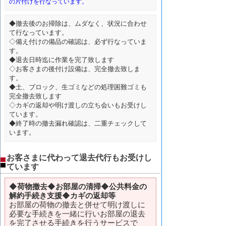
の片付けを行なっています。
◆撤去後のお掃除は、ムダなく、状況に合わせ
て行なっています。
◇備え付けの備品の確認は、必ず行なっていま
す。
◆退去日時迄に作業を完了致します
◇お客さまの後付け設備は、完全撤去致しま
す。
◆土、ブロック、生ゴミなどの処理困難ゴミも
完全撤去致します
◇カギの返却や明け渡しの立ち会いもお受けし
ています。
◆終了時の撤去漏れ確認は、二重チェックして
います。
お客さまに代わって退去代行もお受けし
ています
◆
荷物撤去◆お部屋の清掃◆公共料金の
解約手続き支援◆カギの返却等
お部屋の荷物の撤去と併せて明け渡しに
必要な手続きを一緒に行いお部屋の退去
を完了させる手続きを行うサービスで