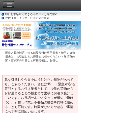
即日と緊急対応できる部屋片付け専門業者
片付け屋ライフサービスの会社概要
即日と緊急対応できる部屋片付け専門業者
>
埼玉の荷物
撤去は、お引越しとお掃除もお任せください
>
加須市の
家・空き家の引越しと荷物撤去は、お任せ
急な引越しや今日中に片付けたい荷物があって
も、ご安心ください。当社は“即日・緊急対応”を
専門とする片付け業者として、少量の荷物から
お部屋まるごとの撤去まで柔軟にお引き受けし
ています。お電話一本でスタッフが最短で駆け
つけ、引越し作業と不要品の撤去を同時に進め
ることも可能です。時間がない方や急なご事情
にも丁寧に対応いたします。