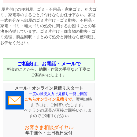
屋片付けの便利屋、ゴミ・不用品・家庭ゴミ、粗大ゴ
ミ、家電等のまるごと片付けならお任せ下さい。家財
一式処分から部屋のゴミ片付け・ゴミ撤去、不用品・
家電・ゴミ・粗大ゴミの処分に関するお困りごとの解
決を応援しています。ゴミ片付け・廃棄物の撤去・ゴ
ミ処理、廃品回収・まとめて処分と掃除なら便利屋に
お任せください。
ご相談は、お電話・メールで
料金のことから、納期・作業の手順など丁寧に
ご案内いたします。
メール・オンライン見積りスタート
一度の状況入力で見積り一発ご回答
こちらオンライン
見積り
で
。翌朝10時
までには、ご回答いたします。
ベテランの店長が直接ご回答いたしま
すのでご利用ください
お客さま相談ダイヤル
年中無休・土日祝日受付