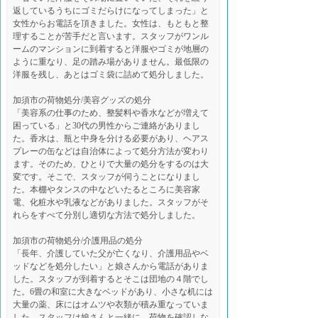
返しているうちにゴミだらけになってしまった」と
女性からお電話を頂きました。女性は、もともと整
理することが苦手だと言います。スタッフがワンル
ームのマンションに到着すると洋服やゴミが地層の
ように重なり、足の踏み場がありません。最低限の
洋服を残し、あとはゴミ袋に詰めて処分しました。
加須市の荷物処分/
美容グッズの処分
「美容系の仕事のため、整髪料や香水などが増えて
困っている」と30代の男性からご連絡がありまし
た。香水は、瓶と中身を分ける必要があり、ヘアス
プレーの缶などは自治体によって処分方法が変わり
ます。そのため、ひとりで大量の処分をするのは大
変です。そこで、スタッフが伺うことになりまし
た。本棚やタンスの中などいたるところに美容家
電、化粧水や乳液などがありました。スタッフがそ
れらをすべて分別し適切な方法で処分しました。
加須市の荷物処分/
介護用品の処分
「長年、介護していた父が亡くなり、介護用品やベ
ッドなどを処分したい」と娘さんから電話がありま
した。スタッフが到着するとそこは団地の４階でし
た。6畳の和室に大きなベッドがあり、小さな机には
大量の薬、床にはオムツや衣類が積み重なっていま
した。スタッフは娘さんと一緒に、荷物を確認しな