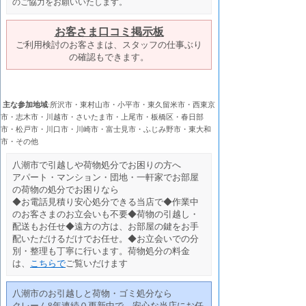
のご協力をお願いいたします。
お客さま口コミ掲示板
ご利用検討のお客さまは、スタッフの仕事ぶり
の確認もできます。
主な参加地域
:所沢市・東村山市・小平市・東久留米市・西東京
市・志木市・川越市・さいたま市・上尾市・板橋区・春日部
市・松戸市・川口市・川崎市・富士見市・ふじみ野市・東大和
市・その他
八潮市で引越しや荷物処分でお困りの方へ
アパート・マンション・団地・一軒家でお部屋
の荷物の処分でお困りなら
◆お電話見積り安心処分できる当店で◆作業中
のお客さまのお立会いも不要◆荷物の引越し・
配送もお任せ◆遠方の方は、お部屋の鍵をお手
配いただけるだけでお任せ。◆お立会いでの分
別・整理も丁寧に行います。荷物処分の料金
は、
こちらで
ご覧いだけます
八潮市のお引越しと荷物・ゴミ処分なら
クレーム8年連続０更新中で、安心な当店にお任