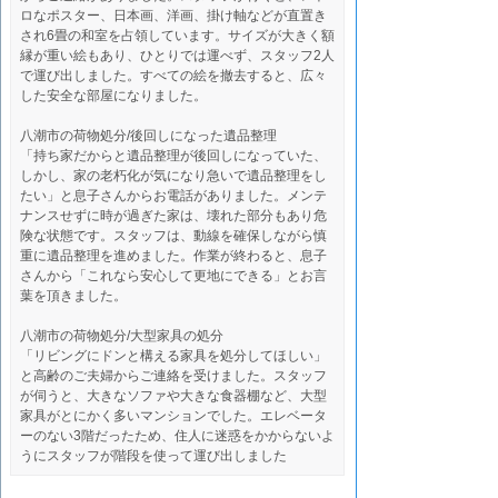
ロなポスター、日本画、洋画、掛け軸などが直置き
され6畳の和室を占領しています。サイズが大きく額
縁が重い絵もあり、ひとりでは運べず、スタッフ2人
で運び出しました。すべての絵を撤去すると、広々
した安全な部屋になりました。
八潮市の荷物処分/後回しになった遺品整理
「持ち家だからと遺品整理が後回しになっていた、
しかし、家の老朽化が気になり急いで遺品整理をし
たい」と息子さんからお電話がありました。メンテ
ナンスせずに時が過ぎた家は、壊れた部分もあり危
険な状態です。スタッフは、動線を確保しながら慎
重に遺品整理を進めました。作業が終わると、息子
さんから「これなら安心して更地にできる」とお言
葉を頂きました。
八潮市の荷物処分/大型家具の処分
「リビングにドンと構える家具を処分してほしい」
と高齢のご夫婦からご連絡を受けました。スタッフ
が伺うと、大きなソファや大きな食器棚など、大型
家具がとにかく多いマンションでした。エレベータ
ーのない3階だったため、住人に迷惑をかからないよ
うにスタッフが階段を使って運び出しました