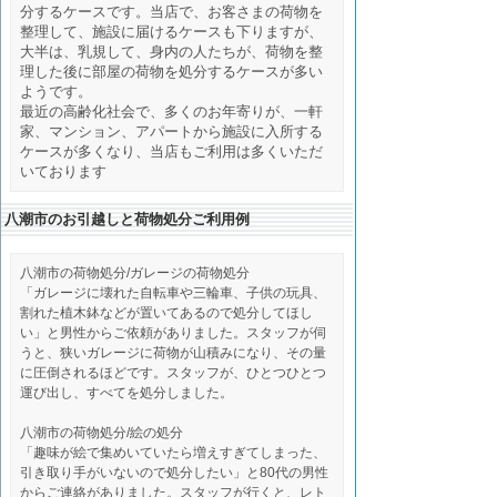
分するケースです。当店で、お客さまの荷物を
整理して、施設に届けるケースも下りますが、
大半は、乳規して、身内の人たちが、荷物を整
理した後に部屋の荷物を処分するケースが多い
ようです。
最近の高齢化社会で、多くのお年寄りが、一軒
家、マンション、アパートから施設に入所する
ケースが多くなり、当店もご利用は多くいただ
いております
八潮市のお引越しと荷物処分ご利用例
八潮市の荷物処分/ガレージの荷物処分
「ガレージに壊れた自転車や三輪車、子供の玩具、
割れた植木鉢などが置いてあるので処分してほし
い」と男性からご依頼がありました。スタッフが伺
うと、狭いガレージに荷物が山積みになり、その量
に圧倒されるほどです。スタッフが、ひとつひとつ
運び出し、すべてを処分しました。
八潮市の荷物処分/絵の処分
「趣味が絵で集めいていたら増えすぎてしまった、
引き取り手がいないので処分したい」と80代の男性
からご連絡がありました。スタッフが行くと、レト