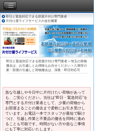
即日と緊急対応できる部屋片付け専門業者
片付け屋ライフサービスの会社概要
即日と緊急対応できる部屋片付け専門業者
>
埼玉の荷物
撤去は、お引越しとお掃除もお任せください
>
八潮市の
家・部屋の引越しと荷物撤去は、深夜・即日対応可
急な引越しや今日中に片付けたい荷物があって
も、ご安心ください。当社は“即日・緊急対応”を
専門とする片付け業者として、少量の荷物から
お部屋まるごとの撤去まで柔軟にお引き受けし
ています。お電話一本でスタッフが最短で駆け
つけ、引越し作業と不要品の撤去を同時に進め
ることも可能です。時間がない方や急なご事情
にも丁寧に対応いたします。