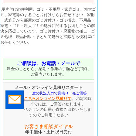
屋片付けの便利屋、ゴミ・不用品・家庭ゴミ、粗大ゴ
ミ、家電等のまるごと片付けならお任せ下さい。家財
一式処分から部屋のゴミ片付け・ゴミ撤去、不用品・
家電・ゴミ・粗大ゴミの処分に関するお困りごとの解
決を応援しています。ゴミ片付け・廃棄物の撤去・ゴ
ミ処理、廃品回収・まとめて処分と掃除なら便利屋に
お任せください。
ご相談は、お電話・メールで
料金のことから、納期・作業の手順など丁寧に
ご案内いたします。
メール・オンライン見積りスタート
一度の状況入力で見積り一発ご回答
こちらオンライン
見積り
で
。翌朝10時
までには、ご回答いたします。
ベテランの店長が直接ご回答いたしま
すのでご利用ください
お客さま相談ダイヤル
年中無休・土日祝日受付