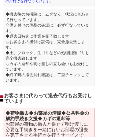
の片付けを行なっています。
◆撤去後のお掃除は、ムダなく、状況に合わせ
て行なっています。
◇備え付けの備品の確認は、必ず行なっていま
す。
◆退去日時迄に作業を完了致します
◇お客さまの後付け設備は、完全撤去致しま
す。
◆土、ブロック、生ゴミなどの処理困難ゴミも
完全撤去致します
◇カギの返却や明け渡しの立ち会いもお受けし
ています。
◆終了時の撤去漏れ確認は、二重チェックして
います。
お客さまに代わって退去代行もお受けし
ています
◆
荷物撤去◆お部屋の清掃◆公共料金の
解約手続き支援◆カギの返却等
お部屋の荷物の撤去と併せて明け渡しに
必要な手続きを一緒に行いお部屋の退去
を完了させる手続きを行うサービスで