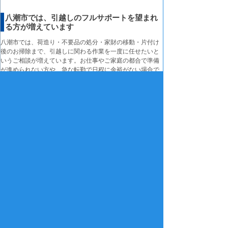
八潮市では、引越しのフルサポートを望まれ
る方が増えています
八潮市では、荷造り・不要品の処分・家財の移動・片付け
後のお掃除まで、引越しに関わる作業を一度に任せたいと
いうご相談が増えています。お仕事やご家庭の都合で準備
が進められない方や、急な転勤で日程に余裕がない場合で
も、必要品の仕分けから家財撤去、室内の片付けまで連続
して進められるため、短時間で引越し準備を整えることが
できます。立ち会いが難しいときには鍵預かりで作業を進
め、作業前後の状況は写真で丁寧にご報告します。事前の
ご希望・注意点は専任担当者が確認しながら段取りを整
え、行き違いが起きないよう配慮しています。また、退去
立会いや残置物の確認など、必要に応じて細かな調整にも
対応し、限られた日程でも無理のない引越し準備をご案内
しています。
▶
引越しフルサポート（八潮市）専門ページはこちら
親切・丁寧にお応えしています。
お客さま相談ダイヤル
年中無休・土日祝日受付(午前8時