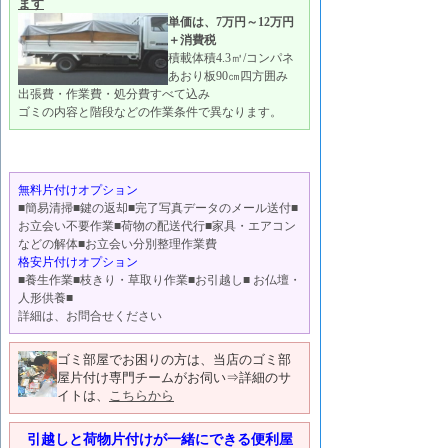
ます
単価は、7万円～12万円
＋消費税
積載体積4.3㎥/コンパネ
あおり板90㎝四方囲み
出張費・作業費・処分費すべて込み
ゴミの内容と階段などの作業条件で異なります。
無料片付けオプション
■簡易清掃■鍵の返却■完了写真データのメール送付■
お立会い不要作業■荷物の配送代行■家具・エアコン
などの解体■お立会い分別整理作業費
格安片付けオプション
■養生作業■枝きり・草取り作業■お引越し■ お仏壇・
人形供養■
詳細は、お問合せください
ゴミ部屋でお困りの方は、当店のゴミ部
屋片付け専門チームがお伺い⇒詳細のサ
イトは、
こちらから
引越しと荷物片付けが一緒にできる便利屋