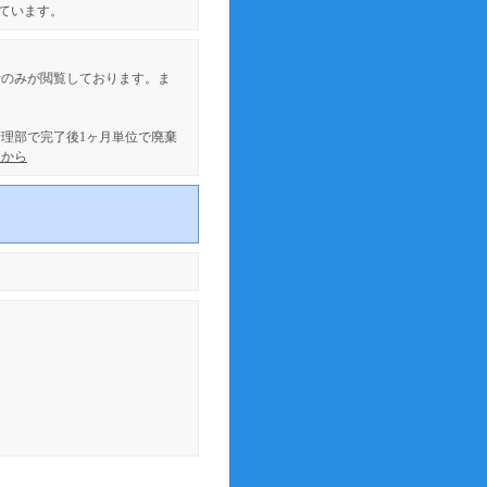
ています。
者のみが閲覧しております。ま
理部で完了後1ヶ月単位で廃棄
らから
。