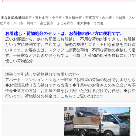
主な参加地域
:所沢市・東村山市・小平市・東久留米市・西東京市・志木市・川越市・さ
松戸市・川口市・川崎市・富士見市・ふじみ野市・東大和市・その他
お引越し・荷物処分のセットは、お荷物の多い方に便利です。
広いお部屋から、狭いお部屋にお引越し、不用な荷物が多すぎて、お引越
という方に便利です。当店では、荷物の整理とゴミ・不用な荷物を同時進
いきます。お客さまは、スタッフに必要な荷物、不用な荷物の点検して指
す。一軒家などお起きやおうちでは、引越しと荷物の処分を数日にわけで
優しい荷物処分
鴻巣市
で引越しや荷物処分でお困りの方へ
アパート・マンション・団地・一軒家でお部屋の荷物の処分でお困りなら
◆お電話見積り安心処分できる当店で◆作業中のお客さまのお立会いも不
任せ◆遠方の方は、お部屋の鍵をお手配いただけるだけでお任せ。◆お立
行います。荷物処分の料金は、
こちらで
ご覧いだけます