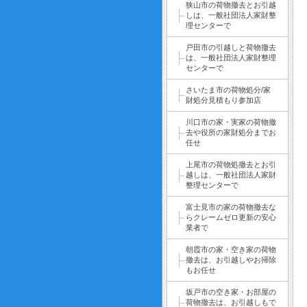
狭山市の荷物撤去とお引越
しは、一般社団法人家財整
理センターで
戸田市の引越しと荷物撤去
は、一般社団法人家財整理
センターで
さいたま市の荷物処分/家
財処分見積もり参加店
川口市の家・実家の荷物撤
去や役所の家財処分までお
任せ
上尾市の荷物処撤去とお引
越しは、一般社団法人家財
整理センターで
富士見市の家の荷物撤去な
らクレームゼロ更新の安心
業者で
朝霞市の家・空き家の荷物
撤去は、お引越しやお掃除
もお任せ
坂戸市の空き家・お部屋の
荷物撤去は、お引越しもで