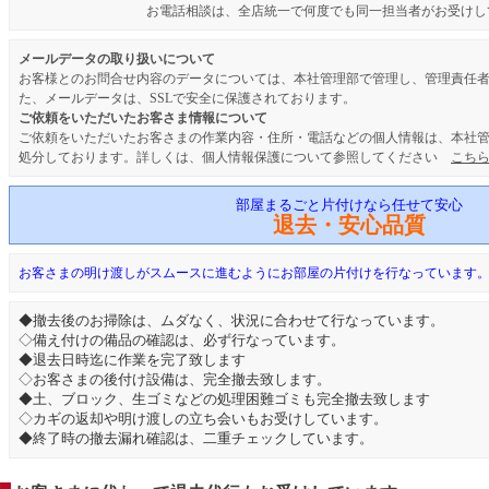
お電話相談は、全店統一で何度でも同一担当者がお受けし
メールデータの取り扱いについて
お客様とのお問合せ内容のデータについては、本社管理部で管理し、管理責任
た、メールデータは、SSLで安全に保護されております。
ご依頼をいただいたお客さま情報について
ご依頼をいただいたお客さまの作業内容・住所・電話などの個人情報は、本社管
処分しております。詳しくは、個人情報保護について参照してください
こち
部屋まるごと片付けなら任せて安心
退去・安心品質
お客さまの明け渡しがスムースに進むようにお部屋の片付けを行なっています
◆撤去後のお掃除は、ムダなく、状況に合わせて行なっています。
◇備え付けの備品の確認は、必ず行なっています。
◆退去日時迄に作業を完了致します
◇お客さまの後付け設備は、完全撤去致します。
◆土、ブロック、生ゴミなどの処理困難ゴミも完全撤去致します
◇カギの返却や明け渡しの立ち会いもお受けしています。
◆終了時の撤去漏れ確認は、二重チェックしています。