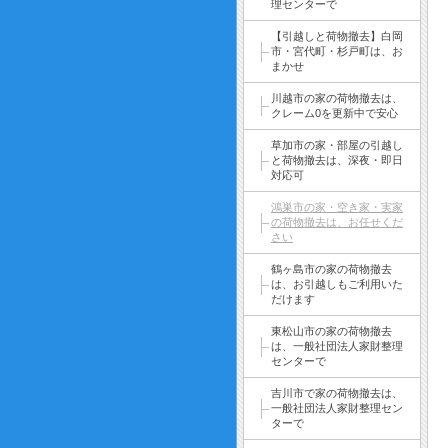
理センターで
【引越しと荷物撤去】白岡
市・宮代町・杉戸町は、お
まかせ
川越市の家の荷物撤去は、
クレーム0を更新中で安心
草加市の家・部屋の引越し
と荷物撤去は、深夜・即日
対応可
鴻巣市の家・空き家・実家
の荷物撤去は、お任せくだ
さい
鶴ヶ島市の家の荷物撤去
は、お引越しもご利用いた
だけます
東松山市の家の荷物撤去
は、一般社団法人家財整理
センターで
吉川市で家の荷物撤去は、
一般社団法人家財整理セン
ターで