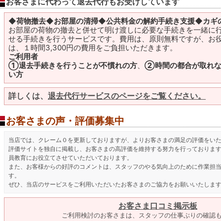
お客さまに代わって退去代行もお受けしています
◆
荷物撤去◆お部屋の清掃◆公共料金の解約手続き支援◆カギ
お部屋の荷物の撤去と併せて明け渡しに必要な手続きを一緒に
せる手続きを行うサービスです。費用は、原則無料ですが、お
は、１時間3,300円の費用をご負担いただきます。
ご利用者
①退去手続きを行うことが不慣れの方
、
②時間の都合が取れ
い方
詳しくは、
退去代行サービスのページをご覧ください。
お客さまの声・評価募集中
当店では、クレーム０を更新しておりますが、よりお客さまの満足の評価をい
評価サイトを独自に掲載し、お客さまの高評価を維持する努力を行っておりま
員教育にお役立てさせていただいております。
また、お客様からの好評のコメントは、スタッフのやる気向上のために作業担
す。
ぜひ、当店のサービスをご利用いただいたお客さまのご協力をお願いいたしま
お客さま口コミ掲示板
ご利用検討のお客さまは、スタッフの仕事ぶりの確認