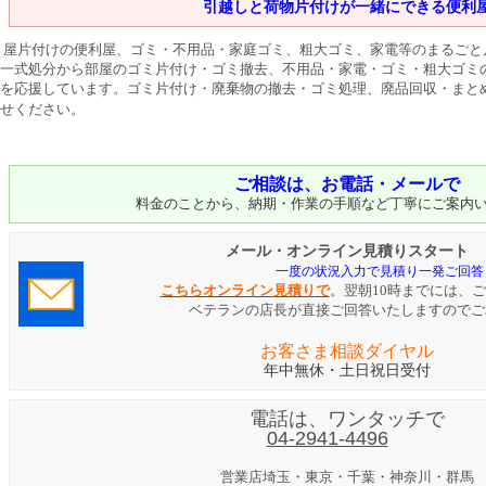
引越しと荷物片付けが一緒にできる便利
屋片付けの便利屋、ゴミ・不用品・家庭ゴミ、粗大ゴミ、家電等のまるごと
一式処分から部屋のゴミ片付け・ゴミ撤去、不用品・家電・ゴミ・粗大ゴミ
を応援しています。ゴミ片付け・廃棄物の撤去・ゴミ処理、廃品回収・まと
せください。
ご相談は、お電話・メールで
料金のことから、納期・作業の手順など丁寧にご案内
メール・オンライン見積りスタート
一度の状況入力で見積り一発ご回答
こちらオンライン
見積り
で
。翌朝10時までには、
ベテランの店長が直接ご回答いたしますのでご
お客さま相談ダイヤル
年中無休・土日祝日受付
電話は、ワンタッチで
04-2941-4496
営業店
埼玉・東京・千葉・神奈川・群馬