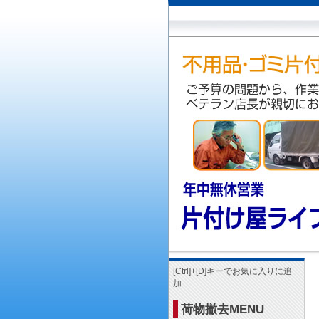
[Ctrl]+[D]キーでお気に入りに追
加
荷物撤去MENU