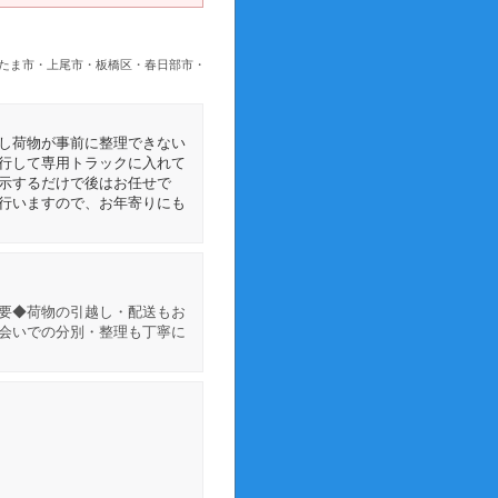
いたま市・上尾市・板橋区・春日部市・
し荷物が事前に整理できない
行して専用トラックに入れて
示するだけで後はお任せで
行いますので、お年寄りにも
要◆荷物の引越し・配送もお
会いでの分別・整理も丁寧に