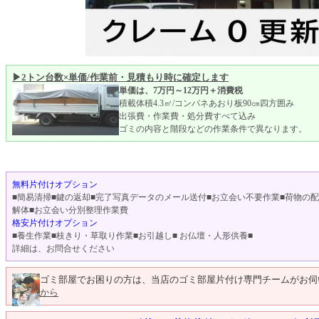
▶2トン台数×単価/作業前・見積もり時に確定します
単価は、7万円～12万円＋消費税
積載体積4.3㎥/コンパネあおり板90㎝四方囲み
出張費・作業費・処分費すべて込み
ゴミの内容と階段などの作業条件で異なります。
無料片付けオプション
■簡易清掃■鍵の返却■完了写真データのメール送付■お立会い不要作業■荷物の
解体■お立会い分別整理作業費
格安片付けオプション
■養生作業■枝きり・草取り作業■お引越し■ お仏壇・人形供養■
詳細は、お問合せください
ゴミ部屋でお困りの方は、当店のゴミ部屋片付け専門チームがお伺
から