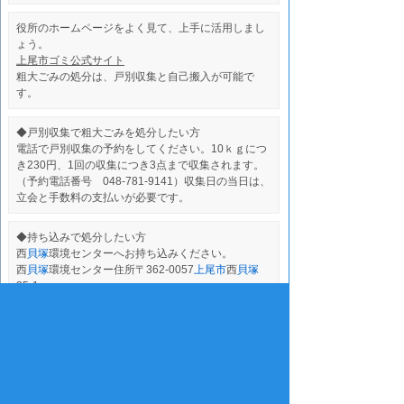
役所のホームページをよく見て、上手に活用しまし
ょう。
上尾市ゴミ公式サイト
粗大ごみの処分は、戸別収集と自己搬入が可能で
す。
◆戸別収集で粗大ごみを処分したい方
電話で戸別収集の予約をしてください。10ｋｇにつ
き230円、1回の収集につき3点まで収集されます。
（予約電話番号 048-781-9141）収集日の当日は、
立会と手数料の支払いが必要です。
◆持ち込みで処分したい方
西
貝塚
環境センターへお持ち込みください。
西
貝塚
環境センター住所〒362-0057
上尾市
西
貝塚
35-1
冷蔵庫・洗濯機・エアコン・パソコン・乾燥機は、
リサイクル法で市区町村では、取扱いしておりませ
ん。また、建築廃材・タイヤなどの自動車部品など
取扱いできないものもありますので、役所のホーム
ページをよく読んでご利用ください。