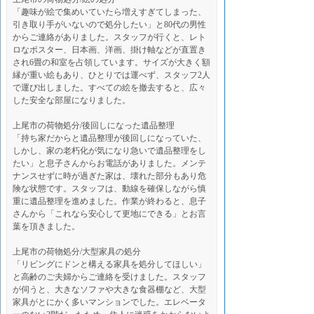
「趣味が絵で集めいていたら増えすぎてしまった、
引き取り手がいないので処分したい」と80代の男性
からご連絡がありました。スタッフが行くと、レト
ロなポスター、日本画、洋画、掛け軸などが直置き
され6畳の和室を占領しています。サイズが大きく額
縁が重い絵もあり、ひとりでは運べず、スタッフ2人
で運び出しました。すべての絵を撤去すると、広々
した安全な部屋になりました。
上尾市の荷物処分/
後回しになった遺品整理
「持ち家だからと遺品整理が後回しになっていた、
しかし、家の老朽化が気になり急いで遺品整理をし
たい」と息子さんからお電話がありました。メンテ
ナンスせずに時が過ぎた家は、壊れた部分もあり危
険な状態です。スタッフは、動線を確保しながら慎
重に遺品整理を進めました。作業が終わると、息子
さんから「これなら安心して更地にできる」とお言
葉を頂きました。
上尾市の荷物処分/
大型家具の処分
「リビングにドンと構える家具を処分してほしい」
と高齢のご夫婦からご連絡を受けました。スタッフ
が伺うと、大きなソファや大きな食器棚など、大型
家具がとにかく多いマンションでした。エレベータ