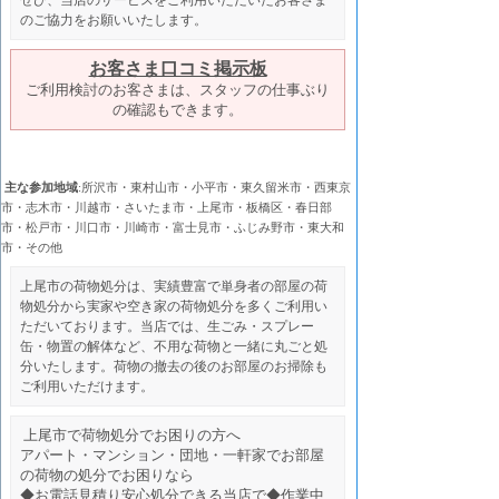
ぜひ、当店のサービスをご利用いただいたお客さま
のご協力をお願いいたします。
お客さま口コミ掲示板
ご利用検討のお客さまは、スタッフの仕事ぶり
の確認もできます。
主な参加地域
:所沢市・東村山市・小平市・東久留米市・西東京
市・志木市・川越市・さいたま市・上尾市・板橋区・春日部
市・松戸市・川口市・川崎市・富士見市・ふじみ野市・東大和
市・その他
上尾市の荷物処分は、実績豊富で単身者の部屋の荷
物処分から実家や空き家の荷物処分を多くご利用い
ただいております。当店では、生ごみ・スプレー
缶・物置の解体など、不用な荷物と一緒に丸ごと処
分いたします。荷物の撤去の後のお部屋のお掃除も
ご利用いただけます。
上尾市
で荷物処分でお困りの方へ
アパート・マンション・団地・一軒家でお部屋
の荷物の処分でお困りなら
◆お電話見積り安心処分できる当店で◆作業中