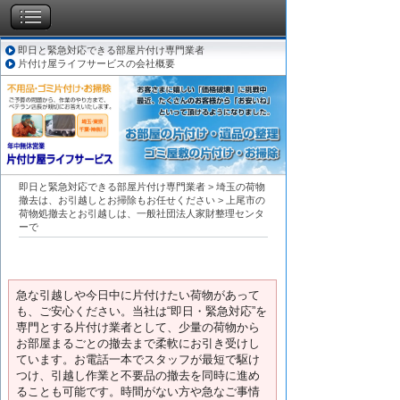
即日と緊急対応できる部屋片付け専門業者
片付け屋ライフサービスの会社概要
即日と緊急対応できる部屋片付け専門業者
>
埼玉の荷物
撤去は、お引越しとお掃除もお任せください
>
上尾市の
荷物処撤去とお引越しは、一般社団法人家財整理センタ
ーで
急な引越しや今日中に片付けたい荷物があって
も、ご安心ください。当社は“即日・緊急対応”を
専門とする片付け業者として、少量の荷物から
お部屋まるごとの撤去まで柔軟にお引き受けし
ています。お電話一本でスタッフが最短で駆け
つけ、引越し作業と不要品の撤去を同時に進め
ることも可能です。時間がない方や急なご事情