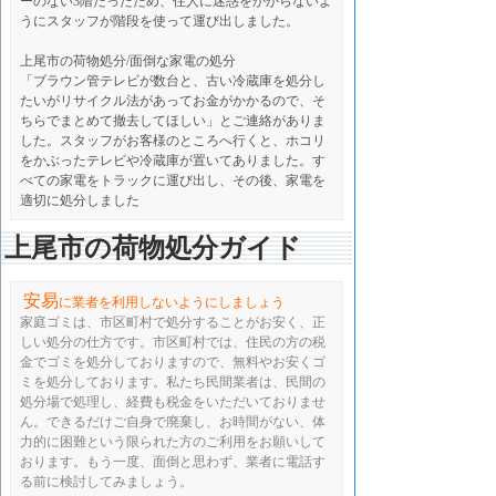
ーのない3階だったため、住人に迷惑をかからないよ
うにスタッフが階段を使って運び出しました。
上尾市の荷物処分/
面倒な家電の処分
「ブラウン管テレビが数台と、古い冷蔵庫を処分し
たいがリサイクル法があってお金がかかるので、そ
ちらでまとめて撤去してほしい」とご連絡がありま
した。スタッフがお客様のところへ行くと、ホコリ
をかぶったテレビや冷蔵庫が置いてありました。す
べての家電をトラックに運び出し、その後、家電を
適切に処分しました
上尾市の荷物処分ガイド
安易
に業者を利用しないようにしましょう
家庭ゴミは、市区町村で処分することがお安く、
正
しい処分の仕方です。市区町村では、
住民の方の税
金でゴミを処分しておりますので、
無料やお安くゴ
ミを処分しております。私たち民間業者は、
民間の
処分場で処理し、経費も税金をいただいておりませ
ん。
できるだけご自身で廃棄し、お時間がない、
体
力的に困難という限られた方のご利用をお願いして
おります。
もう一度、面倒と思わず、
業者に電話す
る前に検討してみましょう。