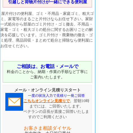
引越しと荷物片付けが一緒にできる便利屋
屋片付けの便利屋、ゴミ・不用品・家庭ゴミ、粗大ゴ
ミ、家電等のまるごと片付けならお任せ下さい。家財
一式処分から部屋のゴミ片付け・ゴミ撤去、不用品・
家電・ゴミ・粗大ゴミの処分に関するお困りごとの解
決を応援しています。ゴミ片付け・廃棄物の撤去・ゴ
ミ処理、廃品回収・まとめて処分と掃除なら便利屋に
お任せください。
ご相談は、お電話・メールで
料金のことから、納期・作業の手順など丁寧に
ご案内いたします。
メール・オンライン見積りスタート
一度の状況入力で見積り一発ご回答
こちらオンライン
見積り
で
。翌朝10時
までには、ご回答いたします。
ベテランの店長が直接ご回答いたしま
すのでご利用ください
お客さま相談ダイヤル