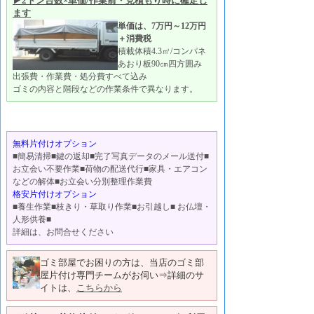
▶2トン台数×単価/作業前・見積もり時に確定し
ます
単価は、7万円～12万円
＋消費税
積載体積4.3㎥/コンパネ
あおり板90㎝四方囲み
出張費・作業費・処分費すべて込み
ゴミの内容と階段などの作業条件で異なります。
無料片付けオプション
■簡易清掃■鍵の返却■完了写真データのメール送付■
お立会い不要作業■荷物の配送代行■家具・エアコン
などの解体■お立会い分別整理作業費
格安片付けオプション
■養生作業■枝きり・草取り作業■お引越し■ お仏壇・
人形供養■
詳細は、お問合せください
ゴミ部屋でお困りの方は、当店のゴミ部
屋片付け専門チームがお伺い⇒詳細のサ
イトは、
こちらから