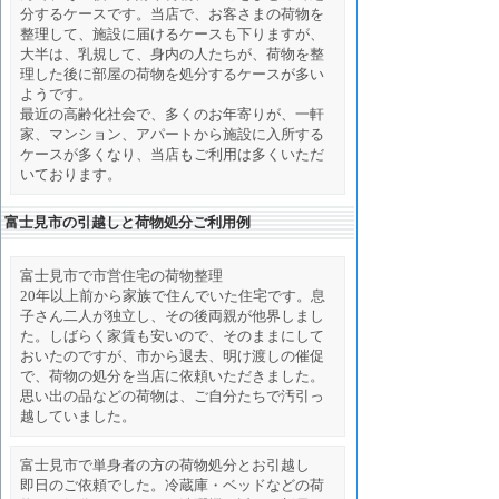
分するケースです。当店で、お客さまの荷物を
整理して、施設に届けるケースも下りますが、
大半は、乳規して、身内の人たちが、荷物を整
理した後に部屋の荷物を処分するケースが多い
ようです。
最近の高齢化社会で、多くのお年寄りが、一軒
家、マンション、アパートから施設に入所する
ケースが多くなり、当店もご利用は多くいただ
いております。
富士見市の引越しと荷物処分ご利用例
富士見市で市営住宅の荷物整理
20年以上前から家族で住んでいた住宅です。息
子さん二人が独立し、その後両親が他界しまし
た。しばらく家賃も安いので、そのままにして
おいたのですが、市から退去、明け渡しの催促
で、荷物の処分を当店に依頼いただきました。
思い出の品などの荷物は、ご自分たちで汚引っ
越していました。
富士見市で単身者の方の荷物処分とお引越し
即日のご依頼でした。冷蔵庫・ベッドなどの荷