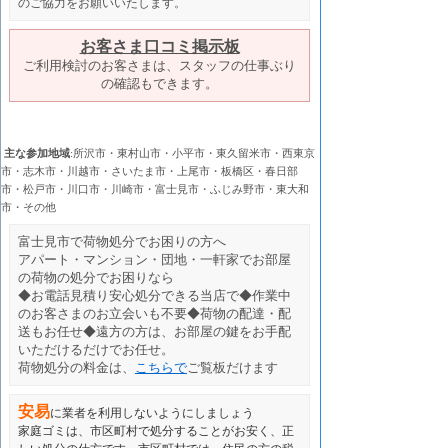
のご協力をお願いいたします。
お客さま口コミ掲示板
ご利用検討のお客さまは、スタッフの仕事ぶり
の確認もできます。
主な参加地域
:所沢市・東村山市・小平市・東久留米市・西東京
市・志木市・川越市・さいたま市・上尾市・板橋区・春日部
市・松戸市・川口市・川崎市・富士見市・ふじみ野市・東大和
市・その他
富士見市
で荷物処分でお困りの方へ
アパート・マンション・団地・一軒家でお部屋
の荷物の処分でお困りなら
◆お電話見積り安心処分できる当店で◆作業中
のお客さまのお立会いも不要◆荷物の配達・配
送もお任せ◆遠方の方は、お部屋の鍵をお手配
いただけるだけでお任せ。
荷物処分の料金は、
こちらで
ご覧板だけます
安易
に業者を利用しないようにしましょう
家庭ゴミは、市区町村で処分することがお安く、正