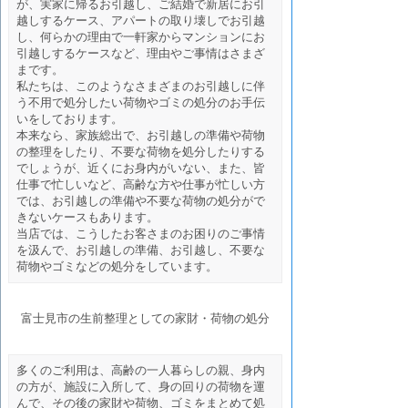
が、実家に帰るお引越し、ご結婚で新居にお引
越しするケース、アパートの取り壊しでお引越
し、何らかの理由で一軒家からマンションにお
引越しするケースなど、理由やご事情はさまざ
まです。
私たちは、このようなさまざまのお引越しに伴
う不用で処分したい荷物やゴミの処分のお手伝
いをしております。
本来なら、家族総出で、お引越しの準備や荷物
の整理をしたり、不要な荷物を処分したりする
でしょうが、近くにお身内がいない、また、皆
仕事で忙しいなど、高齢な方や仕事が忙しい方
では、お引越しの準備や不要な荷物の処分がで
きないケースもあります。
当店では、こうしたお客さまのお困りのご事情
を汲んで、お引越しの準備、お引越し、不要な
荷物やゴミなどの処分をしています。
富士見市の生前整理としての家財・荷物の処分
多くのご利用は、高齢の一人暮らしの親、身内
の方が、施設に入所して、身の回りの荷物を運
んで、その後の家財や荷物、ゴミをまとめて処