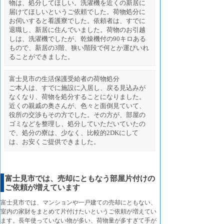
物は、処分してほしい。洗濯機を近くの新居に
届けてほしいというご依頼でした。荷物処分に
お伺いすると看護寮でした。依頼者は、すでに
退職し、新居に住んでいました。荷物のお引越
しは、洗濯機でしたが、乾燥機付の90キロある
もので、新居の3階、狭い階段で何とか運びいれ
ることができました。
富士見市の生活保護受給者の荷物処分
ご本人は、すでに施設に入居し、戻る見込みが
なくなり、荷物を処分することになりました。
近くの親戚の奥さんが、色々と面倒見ていて、
役所の交渉もその方でした。その方が、部屋の
ゴミなどを整理し、処分していただいていたの
で、処分の寮は、少なく、比較的2DKにして
は、お安くご提供できました。
富士見市では、売却にともなう部屋片付けの
ご依頼が増えています
富士見市では、マンションや一戸建ての売却にともない、
室内の家財をまとめて片付けたいというご依頼が増えてい
ます。長年使っていない物が多い、荷物量が多すぎて手が