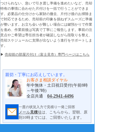
つけられない、急いで引き渡し準備を進めたいなど、売却
特有の事情に合わせた片付けを一括で行うことができま
す。必要品の仕分けから家財の撤去、片付け後のお掃除ま
で対応できるため、売却前の印象を損ねずスムーズに準備
が整います。お立ち会いが難しい場合には鍵預かりで作業
を進め、作業前後は写真で丁寧にご報告します。事前の注
意点やご希望は専任担当者が確認しながら段取りを整え、
売却スケジュールに支障が出ないよう進行をサポートしま
す。
▶
売却前の部屋片付け（富士見市）専門ページはこちら
親切・丁寧にお応えしています。
お客さま相談ダイヤル
年中無休・土日祝日受付(午前8時
～午後7時)
04-2941-4496
全店共通
一度の状況入力で見積り一発ご回答
メール
見積り
は、こちらから。翌朝、原
則10時までには、ご回答いたします。