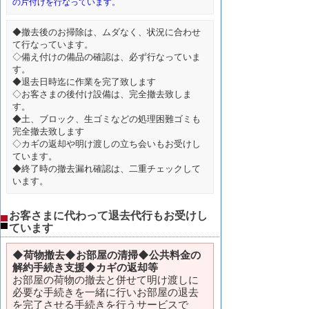
の片付けを行なっています。
◆撤去後のお掃除は、ムダなく、状況に合わせ
て行なっています。
◇備え付けの備品の確認は、必ず行なっていま
す。
◆退去日時迄に作業を完了致します
◇お客さまの後付け設備は、完全撤去致しま
す。
◆土、ブロック、生ゴミなどの処理困難ゴミも
完全撤去致します
◇カギの返却や明け渡しの立ち会いもお受けし
ています。
◆終了時の撤去漏れ確認は、二重チェックして
います。
お客さまに代わって退去代行もお受けし
ています
◆
荷物撤去◆お部屋の清掃◆公共料金の
解約手続き支援◆カギの返却等
お部屋の荷物の撤去と併せて明け渡しに
必要な手続きを一緒に行いお部屋の退去
を完了させる手続きを行うサービスで