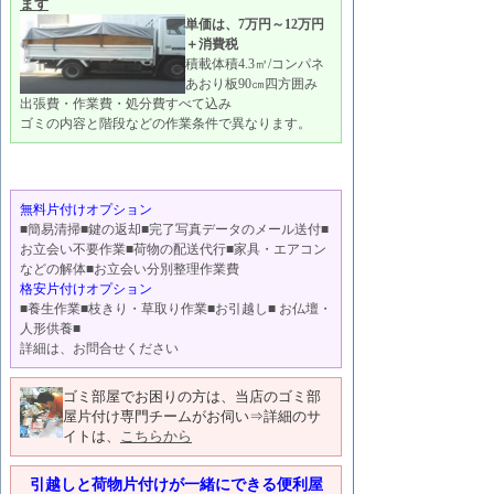
ます
単価は、7万円～12万円
＋消費税
積載体積4.3㎥/コンパネ
あおり板90㎝四方囲み
出張費・作業費・処分費すべて込み
ゴミの内容と階段などの作業条件で異なります。
無料片付けオプション
■簡易清掃■鍵の返却■完了写真データのメール送付■
お立会い不要作業■荷物の配送代行■家具・エアコン
などの解体■お立会い分別整理作業費
格安片付けオプション
■養生作業■枝きり・草取り作業■お引越し■ お仏壇・
人形供養■
詳細は、お問合せください
ゴミ部屋でお困りの方は、当店のゴミ部
屋片付け専門チームがお伺い⇒詳細のサ
イトは、
こちらから
引越しと荷物片付けが一緒にできる便利屋