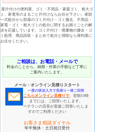
屋片付けの便利屋、ゴミ・不用品・家庭ゴミ、粗大ゴ
ミ、家電等のまるごと片付けならお任せ下さい。家財
一式処分から部屋のゴミ片付け・ゴミ撤去、不用品・
家電・ゴミ・粗大ゴミの処分に関するお困りごとの解
決を応援しています。ゴミ片付け・廃棄物の撤去・ゴ
ミ処理、廃品回収・まとめて処分と掃除なら便利屋に
お任せください。
ご相談は、お電話・メールで
料金のことから、納期・作業の手順など丁寧に
ご案内いたします。
メール・オンライン見積りスタート
一度の状況入力で見積り一発ご回答
こちらオンライン
見積り
で
。翌朝10時
までには、ご回答いたします。
ベテランの店長が直接ご回答いたしま
すのでご利用ください
お客さま相談ダイヤル
年中無休・土日祝日受付