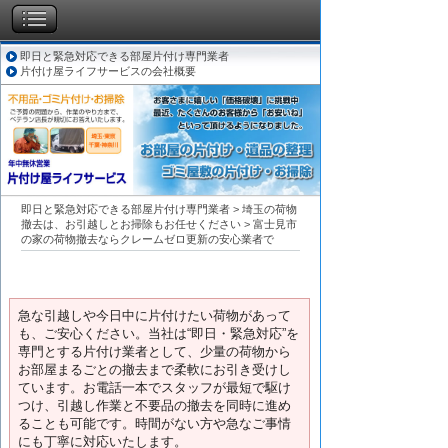
即日と緊急対応できる部屋片付け専門業者
片付け屋ライフサービスの会社概要
即日と緊急対応できる部屋片付け専門業者
>
埼玉の荷物
撤去は、お引越しとお掃除もお任せください
>
富士見市
の家の荷物撤去ならクレームゼロ更新の安心業者で
急な引越しや今日中に片付けたい荷物があって
も、ご安心ください。当社は“即日・緊急対応”を
専門とする片付け業者として、少量の荷物から
お部屋まるごとの撤去まで柔軟にお引き受けし
ています。お電話一本でスタッフが最短で駆け
つけ、引越し作業と不要品の撤去を同時に進め
ることも可能です。時間がない方や急なご事情
にも丁寧に対応いたします。