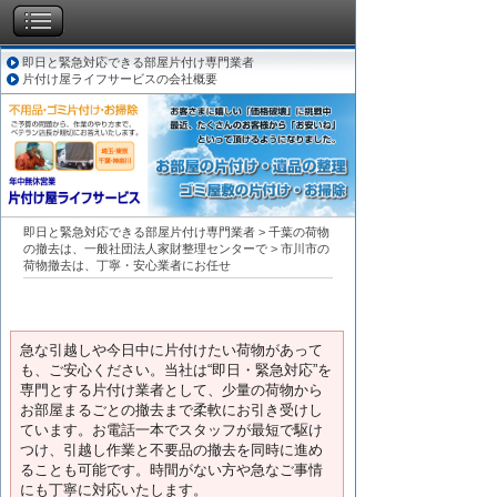
即日と緊急対応できる部屋片付け専門業者
片付け屋ライフサービスの会社概要
即日と緊急対応できる部屋片付け専門業者
>
千葉の荷物
の撤去は、一般社団法人家財整理センターで
>
市川市の
荷物撤去は、丁寧・安心業者にお任せ
急な引越しや今日中に片付けたい荷物があって
も、ご安心ください。当社は“即日・緊急対応”を
専門とする片付け業者として、少量の荷物から
お部屋まるごとの撤去まで柔軟にお引き受けし
ています。お電話一本でスタッフが最短で駆け
つけ、引越し作業と不要品の撤去を同時に進め
ることも可能です。時間がない方や急なご事情
にも丁寧に対応いたします。