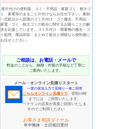
屋片付けの便利屋、ゴミ・不用品・家庭ゴミ、粗大ゴ
ミ、家電等のまるごと片付けならお任せ下さい。家財
一式処分から部屋のゴミ片付け・ゴミ撤去、不用品・
家電・ゴミ・粗大ゴミの処分に関するお困りごとの解
決を応援しています。ゴミ片付け・廃棄物の撤去・ゴ
ミ処理、廃品回収・まとめて処分と掃除なら便利屋に
お任せください。
ご相談は、お電話・メールで
料金のことから、納期・作業の手順など丁寧に
ご案内いたします。
メール・オンライン見積りスタート
一度の状況入力で見積り一発ご回答
こちらオンライン
見積り
で
。翌朝10時
までには、ご回答いたします。
ベテランの店長が直接ご回答いたしま
すのでご利用ください
お客さま相談ダイヤル
年中無休・土日祝日受付