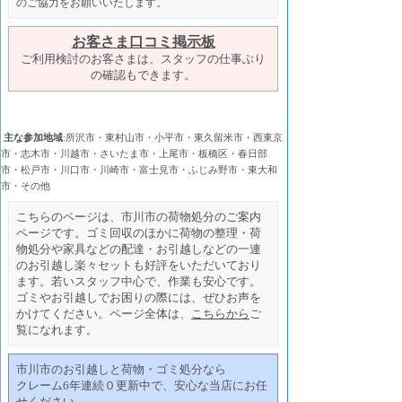
のご協力をお願いいたします。
お客さま口コミ掲示板
ご利用検討のお客さまは、スタッフの仕事ぶり
の確認もできます。
主な参加地域
:所沢市・東村山市・小平市・東久留米市・西東京
市・志木市・川越市・さいたま市・上尾市・板橋区・春日部
市・松戸市・川口市・川崎市・富士見市・ふじみ野市・東大和
市・その他
こちらのページは、市川市の荷物処分のご案内
ページです。ゴミ回収のほかに荷物の整理・荷
物処分や家具などの配達・お引越しなどの一連
のお引越し楽々セットも好評をいただいており
ます。若いスタッフ中心で、作業も安心です。
ゴミやお引越しでお困りの際には、ぜひお声を
かけてください。ページ全体は、
こちらから
ご
覧になれます。
市川市のお引越しと荷物・ゴミ処分なら
クレーム6年連続０更新中で、安心な当店にお任
せください。