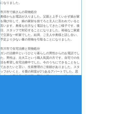
になりました。
市川市で娘さんの荷物処分
奥様からお電話が入りました。父親と上手くいかず娘が家
を飛び出して、娘の家財を捨てろと主人に言われていると
言います。奥様も仕方なく電話をしてきたご様子です。後
日、スタッフで対応することになりました。裕福なご家庭
で立派な一軒家でした。結局、ご主人や奥様と話し合い、
予定より少ない量の荷物を引取ることになりました。
市川市で在宅治療と荷物処分
ガンの治療中というひとり暮らしの男性からのお電話でし
た。男性は、元大工という職人気質の方です。自宅での生
活を希望し在宅治療中でした。今のうちにできることをし
ておきたいと言い、生前整理のご依頼がありました。スタ
ッフがいくと、６畳の和室が2つあるアパートでした。思
い出の大工道具や最低限の荷物を残し、あとは捨てること
にしました。
市川市で統合失調症と荷物処分
福祉課からのご依頼です。統合失調症の生活保護受給者
が、近頃、幻想や妄想がひどくなり生活に支障がでてきた
ために施設への入居が決まった、家財処分してほしいと言
います。スタッフが見積もりを出し、数週間後に対応する
ことが決まりました。指示された荷物だけを残し、その他