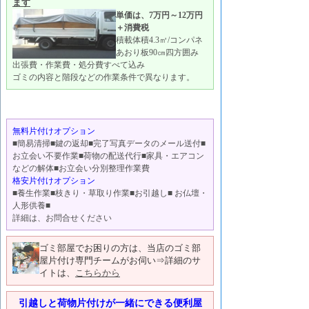
ます
単価は、7万円～12万円
＋消費税
積載体積4.3㎥/コンパネ
あおり板90㎝四方囲み
出張費・作業費・処分費すべて込み
ゴミの内容と階段などの作業条件で異なります。
無料片付けオプション
■簡易清掃■鍵の返却■完了写真データのメール送付■
お立会い不要作業■荷物の配送代行■家具・エアコン
などの解体■お立会い分別整理作業費
格安片付けオプション
■養生作業■枝きり・草取り作業■お引越し■ お仏壇・
人形供養■
詳細は、お問合せください
ゴミ部屋でお困りの方は、当店のゴミ部
屋片付け専門チームがお伺い⇒詳細のサ
イトは、
こちらから
引越しと荷物片付けが一緒にできる便利屋