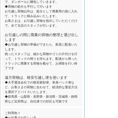
で、ダンボールに梱包していきます。
◆荷物の処分も平行して行います
お引越し荷物以外は、処分として廃棄用の袋に入れ
て、トラックに積み込みいたします。
お客さまは、お引越し荷物を指示していただくだけ
で、全て当店のスタッフが行います。
お引越しの間に廃棄の荷物の整理と運び出し
します
◆お引越し荷物の準備ができたら、新居に配達いた
します。
残ったスタッフは、細かな荷物やゴミの片付けを行
って、トラックの帰りを待ちます。配達から帰った
トラックに廃棄する荷物を載せて、お掃除を行い終
了です
遠方荷物は、格安引越し便を使います
◆大手運送会社での格安家財便、単身パック便な
ど、お客さまの荷物に合わせて、経済的な運送方法
を選択アドバイスいたします。
◆群馬県・山梨県・長野県・新潟県・茨城県・静岡
県など近郊県は、自社便での対応も可能です
ご利用色々
◆お仕事でお忙しい方