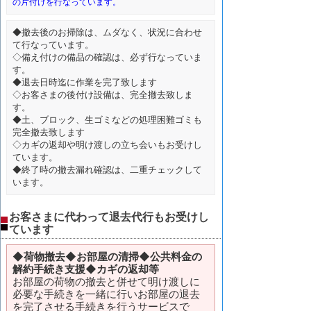
の片付けを行なっています。
◆撤去後のお掃除は、ムダなく、状況に合わせ
て行なっています。
◇備え付けの備品の確認は、必ず行なっていま
す。
◆退去日時迄に作業を完了致します
◇お客さまの後付け設備は、完全撤去致しま
す。
◆土、ブロック、生ゴミなどの処理困難ゴミも
完全撤去致します
◇カギの返却や明け渡しの立ち会いもお受けし
ています。
◆終了時の撤去漏れ確認は、二重チェックして
います。
お客さまに代わって退去代行もお受けし
ています
◆
荷物撤去◆お部屋の清掃◆公共料金の
解約手続き支援◆カギの返却等
お部屋の荷物の撤去と併せて明け渡しに
必要な手続きを一緒に行いお部屋の退去
を完了させる手続きを行うサービスで