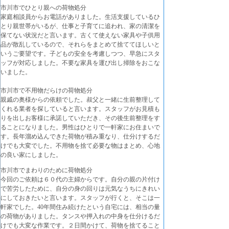
市川市でひとり親への荷物処分
家庭相談員からお電話がありました。生活支援しているひ
とり親世帯がいるが、仕事と子育てに追われ、家の清潔を
保てない状況だと言います。古くて使えない家具や子供用
品が散乱しているので、それらをまとめて捨ててほしいと
いうご要望です。子どもの安全を考慮しつつ、早急にスタ
ッフが対応しました。不要な家具を運び出し掃除をおこな
いました。
市川市で不用物だらけの荷物処分
親戚の奥様からの依頼でした。叔父と一緒に生前整理して
くれる業者を探していると言います。スタッフがお見積も
りを出しお客様に承諾していただき、その後生前整理をす
ることになりました。男性はひとりで一軒家にお住まいで
す。長年溜め込んできた荷物が積み重なり、仕分けするだ
けでも大変でした。不用物を捨て必要な物はまとめ、心地
の良い家にしました。
市川市でまわりのために荷物処分
今回のご依頼は６０代の主婦からです。自分の親の片付け
で苦労したために、自分の身の回りは元気なうちにきれい
にしておきたいと言います。スタッフが行くと、そこは一
軒家でした。40年間住み続けたという自宅には、相当の量
の荷物がありました。タンスや押入れの中身を仕分けるだ
けでも大変な作業です。２日間かけて、荷物を捨てること