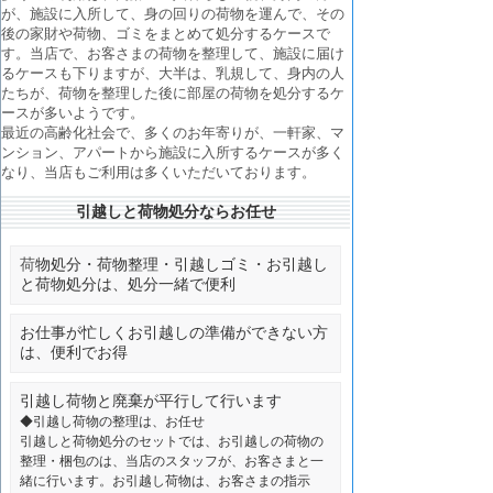
が、施設に入所して、身の回りの荷物を運んで、その
後の家財や荷物、ゴミをまとめて処分するケースで
す。当店で、お客さまの荷物を整理して、施設に届け
るケースも下りますが、大半は、乳規して、身内の人
たちが、荷物を整理した後に部屋の荷物を処分するケ
ースが多いようです。
最近の高齢化社会で、多くのお年寄りが、一軒家、マ
ンション、アパートから施設に入所するケースが多く
なり、当店もご利用は多くいただいております。
引越しと荷物処分ならお任せ
荷
物処分・荷物整理・引越しゴミ・お引越し
と荷物処分は、処分一緒で便利
お仕事が忙しくお引越しの準備ができない方
は、便利でお得
引越し荷物と廃棄が平行して行います
◆引越し荷物の整理は、お任せ
引越しと荷物処分のセットでは、お引越しの荷物の
整理・梱包のは、当店のスタッフが、お客さまと一
緒に行います。お引越し荷物は、お客さまの指示