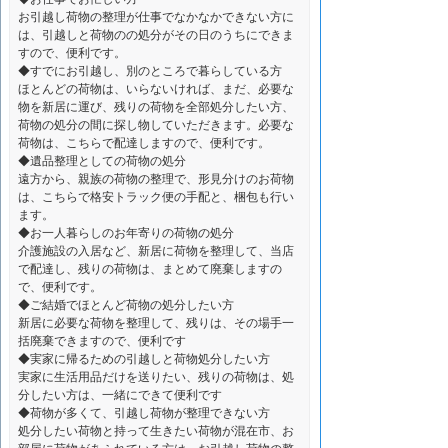
お引越し荷物の整理が仕事でなかなかできない方に
は、引越しと荷物のの処分がその日のうちにできま
すので、便利です。
◆すでにお引越し、別のところで暮らしている方
ほとんどの荷物は、いらないければ、まだ、必要な
物を新居に運び、残りの荷物を全部処分したい方、
荷物の処分の間に探し物していただきます。必要な
荷物は、こちらで配達しますので、便利です。
◆遺品整理としての荷物の処分
遠方から、親族の荷物の整理で、形見分けのお荷物
は、こちらで格安トラック便の手配と、梱包も行い
ます。
◆お一人暮らしのお年寄りの荷物の処分
介護施設の入居など、新居に荷物を整理して、当店
で配達し、残りの荷物は、まとめて廃棄しますの
で、便利です。
◆ご結婚でほとんど荷物の処分したい方
新居に必要な荷物を整理して、残りは、その場手一
括廃棄できますので、便利です
◆実家に帰るための引越しと荷物処分したい方
実家に生活用品だけを送りたい、残りの荷物は、処
分したい方は、一緒にできて便利です
◆荷物が多くて、引越し荷物が整理できない方
処分したい荷物と持って生きたい荷物が混在市、お